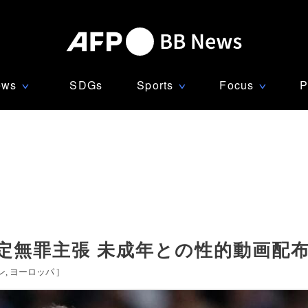
ews
SDGs
Sports
Focus
P
∨
∨
∨
定無罪主張 未成年との性的動画配
ン
ヨーロッパ
]