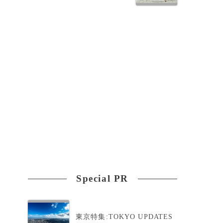
持
Special PR
東京特集:TOKYO UPDATES