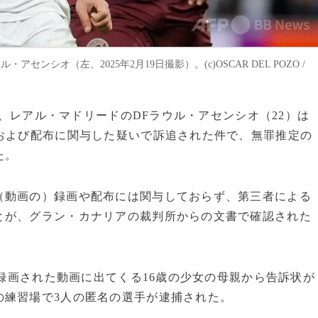
シオ（左、2025年2月19日撮影）。(c)OSCAR DEL POZO /
ーグ、レアル・マドリードのDFラウル・アセンシオ（22）は
および配布に関与した疑いで訴追された件で、無罪推定の
た。
（動画の）録画や配布には関与しておらず、第三者による
とが、グラン・カナリアの裁判所からの文書で確認された
に録画された動画に出てくる16歳の少女の母親から告訴状が
の練習場で3人の匿名の選手が逮捕された。