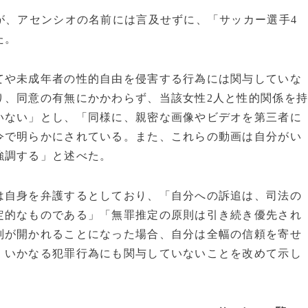
が、アセンシオの名前には言及せずに、「サッカー選手4
た。
てや未成年者の性的自由を侵害する行為には関与していな
り、同意の有無にかかわらず、当該女性2人と性的関係を
いない」とし、「同様に、親密な画像やビデオを第三者に
令で明らかにされている。また、これらの動画は自分がい
強調する」と述べた。
は自身を弁護するとしており、「自分への訴追は、司法の
定的なものである」「無罪推定の原則は引き続き優先され
判が開かれることになった場合、自分は全幅の信頼を寄せ
、いかなる犯罪行為にも関与していないことを改めて示し