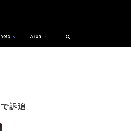
hoto
Area
∨
∨
布で訴追