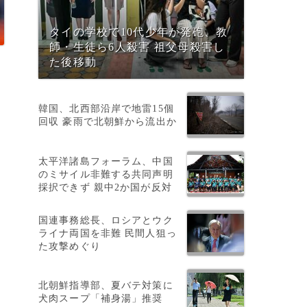
タイの学校で10代少年が発砲、教
師・生徒ら6人殺害 祖父母殺害し
た後移動
韓国、北西部沿岸で地雷15個
回収 豪雨で北朝鮮から流出か
太平洋諸島フォーラム、中国
のミサイル非難する共同声明
採択できず 親中2か国が反対
国連事務総長、ロシアとウク
ライナ両国を非難 民間人狙っ
た攻撃めぐり
北朝鮮指導部、夏バテ対策に
犬肉スープ「補身湯」推奨