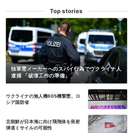
Top stories
独軍需メーカーへのスパイ行為でウクライナ人
逮捕 「破壊工作の準備」
ウクライナの無人機605機撃墜、ロ
シア国防省
北朝鮮が日本海に向け飛翔体を発射
弾道ミサイルの可能性