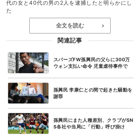
代の女と40代の男の2人を逮捕したと明らかにし
た
全文を読む
>
関連記事
スパーズFW孫興民の父らに300万
ウォン支払い命令 児童虐待事件で
孫興民 李康仁との間で起きた騒動を
謝罪
孫興民にまた人種差別、クラブがSN
S各社や当局に「行動」呼び掛け