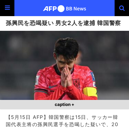
孫興民を恐喝疑い 男女2人を逮捕 韓国警察
caption +
【5月15日 AFP】韓国警察は15日、サッカー韓
国代表主将の孫興民選手を恐喝した疑いで、20