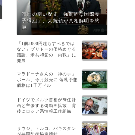
韓国の暗い歴史「強制的な国際養
子縁組」、大統領が真相解明を約
束
「1個3000円超もすべきでは
ない」ブリトーの価格めぐる
議論、米共和党の「内戦」に
発展
マラドーナさんの「神の手」
ボール、今月競売に 落札予想
価格は1千万ドル
ドイツでメルツ首相が辞任計
画と主張する偽動画拡散、背
後にロシア系情報工作組織
サウジ、トルコ、パキスタン
が共同防衛協定締結