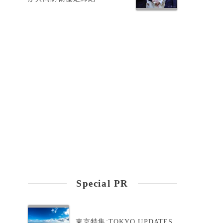
な
Special PR
東京特集:TOKYO UPDATES