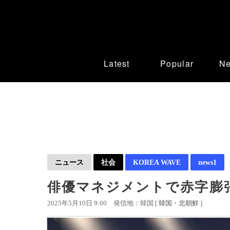
Latest
Popular
N
ニュース
社会
KOREA WAVE
news1
俳優マネジメントで赤字膨張
2025年5月10日 9:00
発信地：韓国 [
韓国・北朝鮮
]