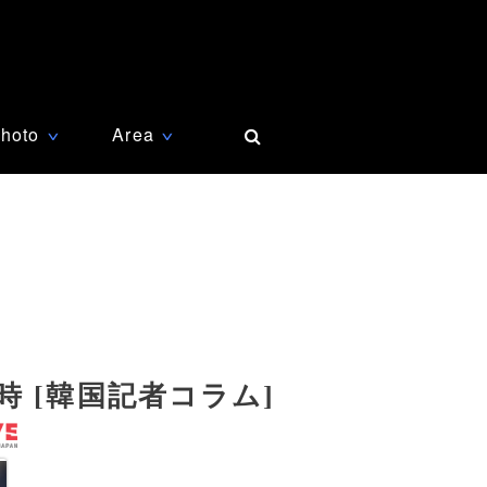
hoto
Area
∨
∨
 [韓国記者コラム]