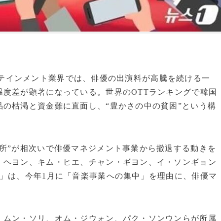
ンターテインメント業界では、俳優の出演料が高騰を続ける一
度差が顕著になっている。世界のOTTランキングで韓国
の枯渇と資金難に直面し、“豊かさの中の貧困”という構
所”が相次いで俳優マネジメント事業から撤退する動きを
・ヘヨン、キム・ヒエ、チャン・ギヨン、イ・ソンギョン
」は、今年1月に「音楽事業への集中」を理由に、俳優マ
、ムン・ソリ、オム・ジウォン、パク・ソンウンらが所属