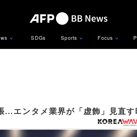
ews
SDGs
Sports
Focus
P
∨
∨
∨
…エンタメ業界が「虚飾」見直す時