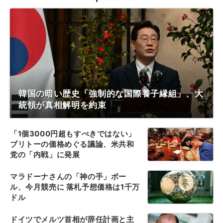
韓国の暗い歴史「強制的な国際養子縁組」、大
統領が真相解明を約束
「1個3000円超もすべきではない」
ブリトーの価格めぐる議論、米共和
党の「内戦」に発展
マラドーナさんの「神の手」ボー
ル、今月競売に 落札予想価格は1千万
ドル
ドイツでメルツ首相が辞任計画と主