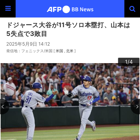
ドジャース大谷が11号ソロ本塁打、山本は
5失点で3敗目
2025年5月9日 14:12
発信地：フェニックス/米国 [
米国
北米
]
3
4
2
1
/4
/4
/4
/4