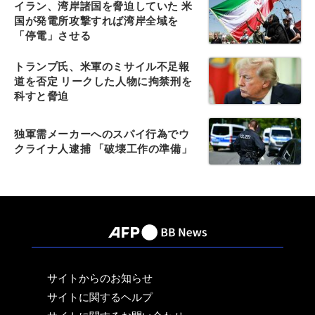
イラン、湾岸諸国を脅迫していた 米
国が発電所攻撃すれば湾岸全域を
「停電」させる
トランプ氏、米軍のミサイル不足報
道を否定 リークした人物に拘禁刑を
科すと脅迫
独軍需メーカーへのスパイ行為でウ
クライナ人逮捕 「破壊工作の準備」
サイトからのお知らせ
サイトに関するヘルプ