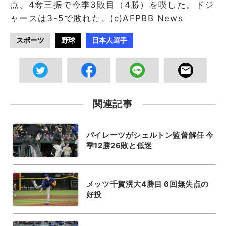
点、4奪三振で今季3敗目（4勝）を喫した。ドジ
ャースは3-5で敗れた。(c)AFPBB News
スポーツ
野球
日本人選手
関連記事
パイレーツがシェルトン監督解任 今
季12勝26敗と低迷
メッツ千賀滉大4勝目 6回無失点の
好投