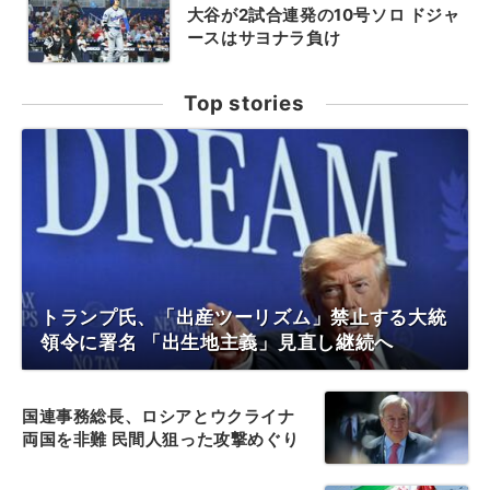
大谷が2試合連発の10号ソロ ドジャ
ースはサヨナラ負け
Top stories
トランプ氏、「出産ツーリズム」禁止する大統
領令に署名 「出生地主義」見直し継続へ
国連事務総長、ロシアとウクライナ
両国を非難 民間人狙った攻撃めぐり