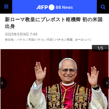
新ローマ教皇にプレボスト枢機卿 初の米国
出身
2025年5月9日 7:45
発信地：バチカン市国/バチカン市国 [
バチカン市国
ヨーロッパ
]
3
4
2
5
1
/5
/5
/5
/5
/5