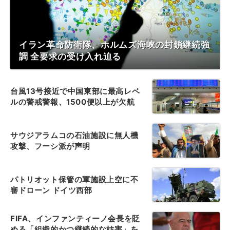
イラン革命防衛隊、ホルムズ海峡の封鎖継続強
調 全要求の受け入れ迫る
台風13号接近で中国東部に最高レベ
ルの警戒警報、1500便以上が欠航
サウジアラムコの石油施設に無人機
攻撃、フーシ派が声明
パトリオット保管の軍施設上空に不
審ドローン ドイツ西部
FIFA、インファンティーノ会長を貶
める「組織的かつ継続的な妨害」を