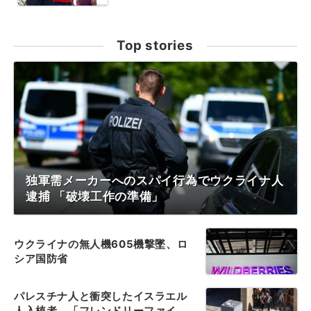
Top stories
独軍需メーカーへのスパイ行為でウクライナ人
逮捕 「破壊工作の準備」
ウクライナの無人機605機撃墜、ロ
シア国防省
パレスチナ人と衝突したイスラエル
人入植者、「フレンドリーファイ