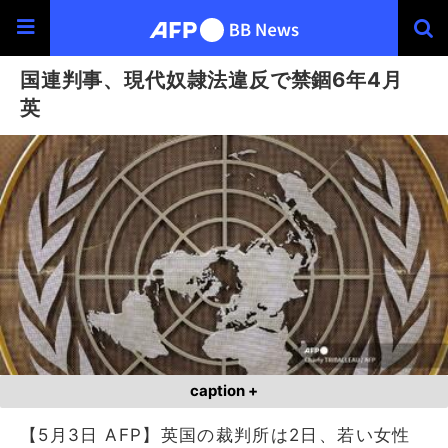
国連判事、現代奴隷法違反で禁錮6年4月
英
caption +
【5月3日 AFP】英国の裁判所は2日、若い女性