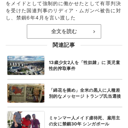
をメイドとして強制的に働かせたとして有罪判決
を受けた国連判事のリディア・ムガンベ被告に対
し、禁錮6年4月を言い渡した
全文を読む
>
関連記事
13歳少女2人を「性奴隷」に 英児童
性的搾取事件
「綿花を摘め」全米の黒人に人種差
別的なメッセージ トランプ氏当選後
ミャンマー人メイド虐待死、雇用主
の女に禁錮30年 シンガポール