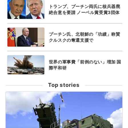
トランプ、プーチン両氏に核兵器廃
絶合意を要請 ノーベル賞受賞3団体
プーチン氏、北朝鮮の「功績」称賛
クルスクの奪還支援で
世界の軍事費「前例のない」増加 国
際平和研
Top stories