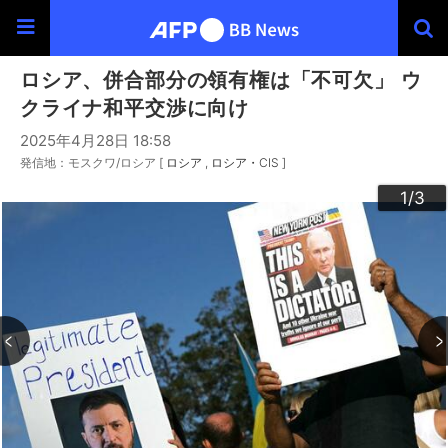
ロシア、併合部分の領有権は「不可欠」 ウ
クライナ和平交渉に向け
2025年4月28日 18:58
発信地：モスクワ/ロシア [
ロシア
ロシア・CIS
]
3
2
1
/3
/3
/3