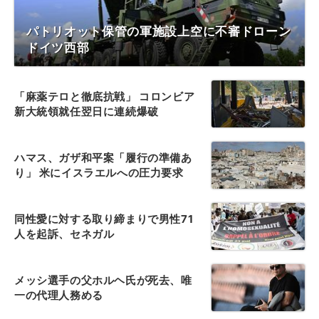
パトリオット保管の軍施設上空に不審ドローン
ドイツ西部
「麻薬テロと徹底抗戦」 コロンビア
新大統領就任翌日に連続爆破
ハマス、ガザ和平案「履行の準備あ
り」 米にイスラエルへの圧力要求
同性愛に対する取り締まりで男性71
人を起訴、セネガル
メッシ選手の父ホルヘ氏が死去、唯
一の代理人務める