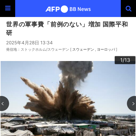
世界の軍事費「前例のない」増加 国際平和
研
2025年4月28日 13:34
発信地：ストックホルム/スウェーデン [
スウェーデン
ヨーロッパ
]
10
13
12
11
3
4
6
9
2
5
7
8
1
/13
/13
/13
/13
/13
/13
/13
/13
/13
/13
/13
/13
/13