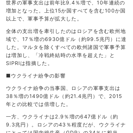
世界の軍事支出は前年比9.4％増で、10年連続の
増加となった。上位15か国すべてを含む100か国
以上で、軍事予算が拡大した。
全体の支出増を牽引したのはロシアを含む欧州地
域で、17％増の6930億ドル（約99.5兆円）に達
した。マルタを除くすべての欧州諸国で軍事予算
は増加し、「冷戦終結時の水準を超えた」と
SIPRIは指摘した。
■ウクライナ紛争の影響
ウクライナ紛争の当事国、ロシアの軍事支出は
38％増の1490億ドル（約21.4兆円）で、2015
年との比較では倍増した。
一方、ウクライナは2.9％増の647億ドル（約
9.3兆円）。ロシアの43％程度だが、ウクライナ
にとっては国内総生産（GDP）の34％に相当