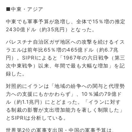
■中東・アジア
中東でも軍事予算が急増し、全体で15％増の推定
2430億ドル（約35兆円）となった。
パレスチナ自治区ガザ地区への攻撃を続けるイス
ラエルは前年比65％増の465億ドル（約6.7兆
円）。SIPRIによると「1967年の六日戦争（第三
次中東戦争）以来、年間で最も大幅な増加」を記
録した。
対照的にイランは「地域の紛争への関与と代理勢
力への支援にもかかわらず」、10％減の79億ド
ル（約1.1兆円）にとどまった。「イランに対す
る制裁の影響が支出増加能力を著しく制限した」
とSIPRIは分析している。
世界第2位の軍事支出国・中国の軍事予算は、