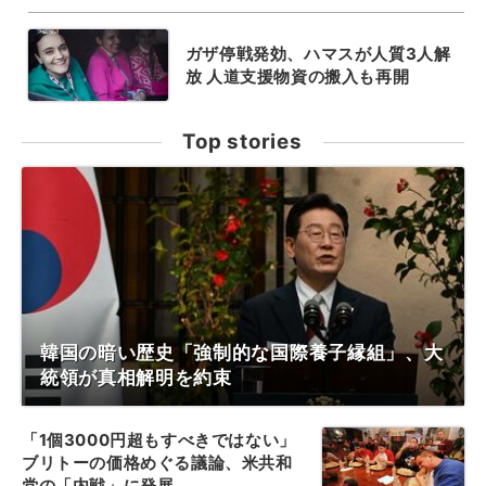
ガザ停戦発効、ハマスが人質3人解
放 人道支援物資の搬入も再開
Top stories
韓国の暗い歴史「強制的な国際養子縁組」、大
統領が真相解明を約束
「1個3000円超もすべきではない」
ブリトーの価格めぐる議論、米共和
党の「内戦」に発展