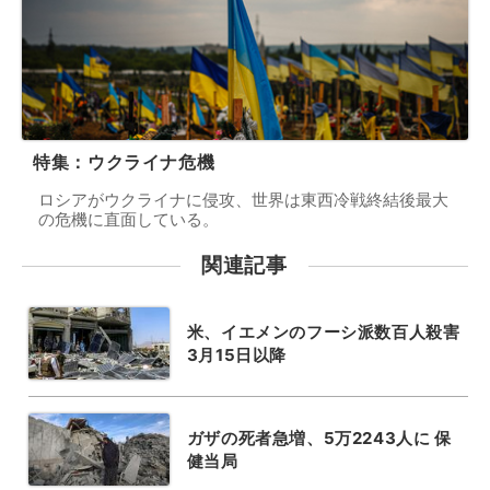
特集：ウクライナ危機
ロシアがウクライナに侵攻、世界は東西冷戦終結後最大
の危機に直面している。
関連記事
米、イエメンのフーシ派数百人殺害
3月15日以降
ガザの死者急増、5万2243人に 保
健当局