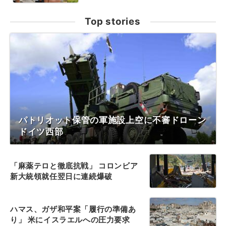
Top stories
パトリオット保管の軍施設上空に不審ドローン
ドイツ西部
「麻薬テロと徹底抗戦」 コロンビア
新大統領就任翌日に連続爆破
ハマス、ガザ和平案「履行の準備あ
り」 米にイスラエルへの圧力要求