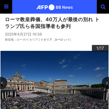
ローマ教皇葬儀、40万人が最後の別れ ト
ランプ氏ら各国指導者も参列
2025年4月27日 10:36
発信地：ローマ/イタリア [
イタリア
ヨーロッパ
]
10
13
14
16
12
15
17
11
3
4
6
9
2
5
7
8
1
/17
/17
/17
/17
/17
/17
/17
/17
/17
/17
/17
/17
/17
/17
/17
/17
/17