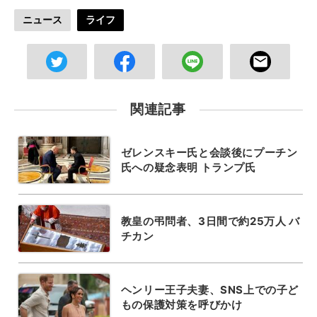
ニュース
ライフ
関連記事
ゼレンスキー氏と会談後にプーチン
氏への疑念表明 トランプ氏
教皇の弔問者、3日間で約25万人 バ
チカン
ヘンリー王子夫妻、SNS上での子ど
もの保護対策を呼びかけ