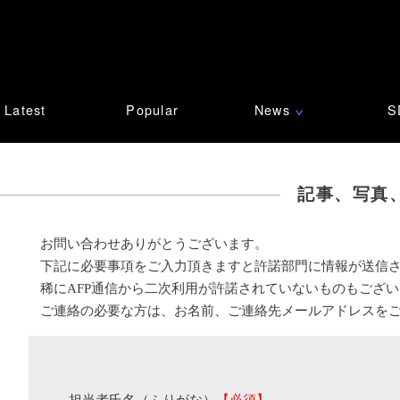
Latest
Popular
News
S
∨
記事、写真
お問い合わせありがとうございます。
下記に必要事項をご入力頂きますと許諾部門に情報が送信
稀にAFP通信から二次利用が許諾されていないものもござ
ご連絡の必要な方は、お名前、ご連絡先メールアドレスを