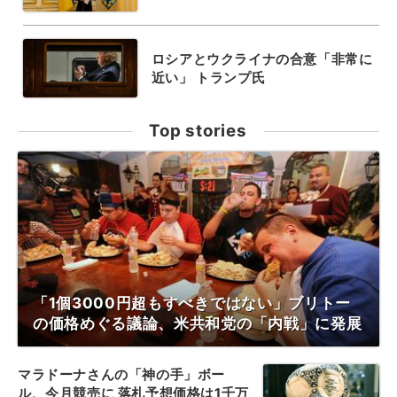
ロシアとウクライナの合意「非常に
近い」 トランプ氏
Top stories
「1個3000円超もすべきではない」ブリトー
の価格めぐる議論、米共和党の「内戦」に発展
マラドーナさんの「神の手」ボー
ル、今月競売に 落札予想価格は1千万