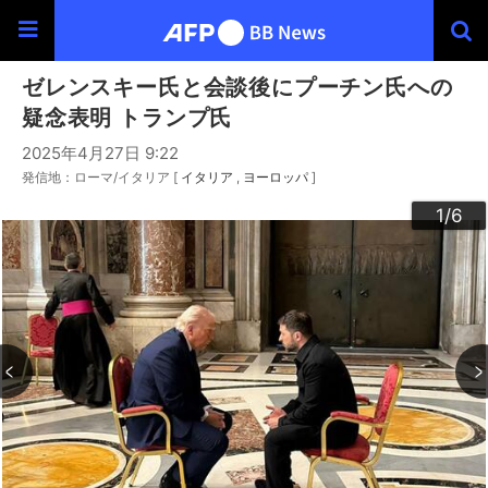
ゼレンスキー氏と会談後にプーチン氏への
疑念表明 トランプ氏
2025年4月27日 9:22
発信地：ローマ/イタリア [
イタリア
ヨーロッパ
]
3
4
6
2
5
1
/6
/6
/6
/6
/6
/6