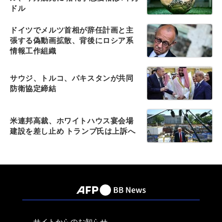
ドル
ドイツでメルツ首相が辞任計画と主
張する偽動画拡散、背後にロシア系
情報工作組織
サウジ、トルコ、パキスタンが共同
防衛協定締結
米連邦高裁、ホワイトハウス宴会場
建設を差し止め トランプ氏は上訴へ
サイトからのお知らせ