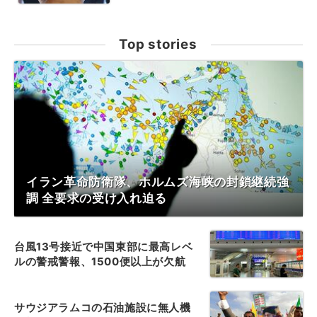
Top stories
イラン革命防衛隊、ホルムズ海峡の封鎖継続強
調 全要求の受け入れ迫る
台風13号接近で中国東部に最高レベ
ルの警戒警報、1500便以上が欠航
サウジアラムコの石油施設に無人機