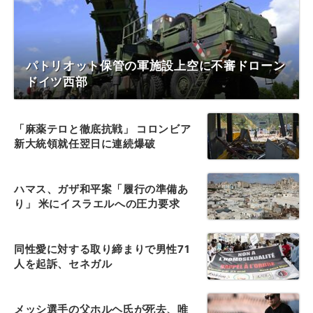
パトリオット保管の軍施設上空に不審ドローン
ドイツ西部
「麻薬テロと徹底抗戦」 コロンビア
新大統領就任翌日に連続爆破
ハマス、ガザ和平案「履行の準備あ
り」 米にイスラエルへの圧力要求
同性愛に対する取り締まりで男性71
人を起訴、セネガル
メッシ選手の父ホルヘ氏が死去、唯