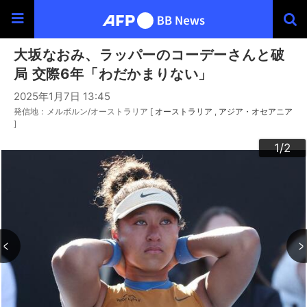
大坂なおみ、ラッパーのコーデーさんと破
局 交際6年「わだかまりない」
2025年1月7日 13:45
発信地：メルボルン/オーストラリア [
オーストラリア
アジア・オセアニア
]
2
1
/2
/2