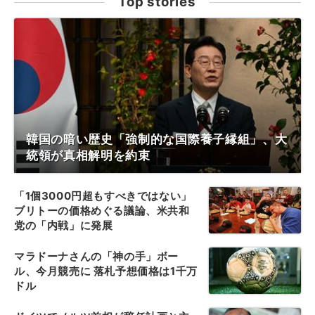
Top stories
韓国の暗い歴史「強制的な国際養子縁組」、大
統領が真相解明を約束
「1個3000円超もすべきではない」
ブリトーの価格めぐる議論、米共和
党の「内戦」に発展
マラドーナさんの「神の手」ボー
ル、今月競売に 落札予想価格は1千万
ドル