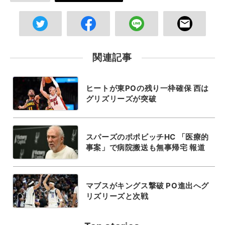
関連記事
ヒートが東POの残り一枠確保 西は
グリズリーズが突破
スパーズのポポビッチHC 「医療的
事案」で病院搬送も無事帰宅 報道
マブスがキングス撃破 PO進出へグ
リズリーズと次戦