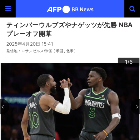
ティンバーウルブズやナゲッツが先勝 NBA
プレーオフ開幕
2025年4月20日 15:41
発信地：ロサンゼルス/米国 [
米国
北米
]
3
4
6
2
5
1
/6
/6
/6
/6
/6
/6