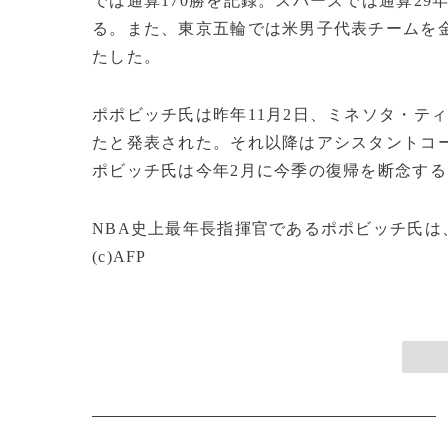
では通算170勝を記録。スパーズでは通算29
る。また、東京五輪では米男子代表チームを金
たした。
ポポビッチ氏は昨年11月2日、ミネソタ・テ
たと発表された。それ以降はアシスタントコ
ポビッチ氏は今年2月に今季の復帰を断念す
NBA史上最年長指揮官であるポポビッチ氏は、
(c)AFP