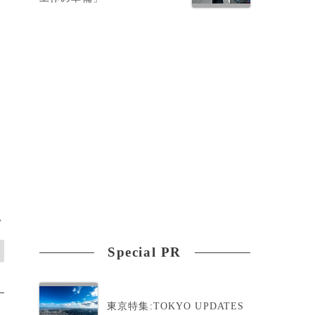
し
>
Special PR
東京特集:TOKYO UPDATES