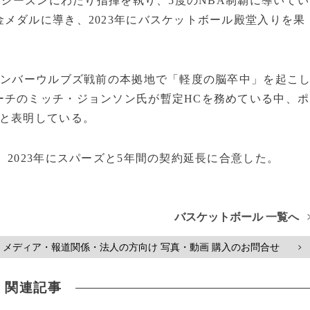
年シーズンにわたり指揮を執り、5度のNBA制覇に導いてい
メダルに導き、2023年にバスケットボール殿堂入りを果
ィンバーウルブズ戦前の本拠地で「軽度の脳卒中」を起こ
ーチのミッチ・ジョンソン氏が暫定HCを務めている中、ポ
ると表明している。
2023年にスパーズと5年間の契約延長に合意した。
バスケットボール 一覧へ
メディア・報道関係・法人の方向け 写真・動画 購入のお問合せ
>
関連記事