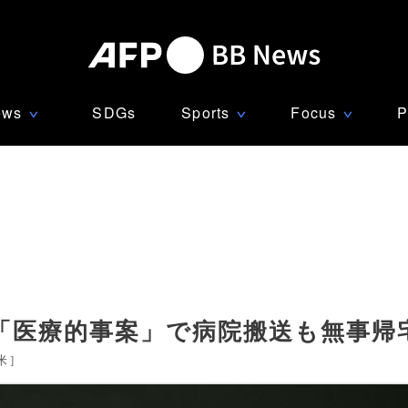
ews
SDGs
Sports
Focus
P
∨
∨
∨
「医療的事案」で病院搬送も無事帰
米
]