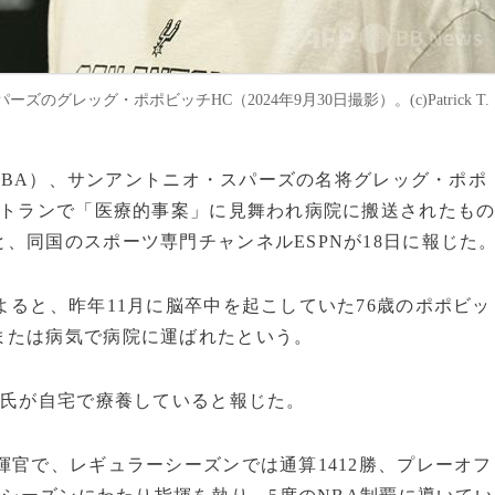
レッグ・ポポビッチHC（2024年9月30日撮影）。(c)Patrick T.
（NBA）、サンアントニオ・スパーズの名将グレッグ・ポポ
ストランで「医療的事案」に見舞われ病院に搬送されたも
、同国のスポーツ専門チャンネルESPNが18日に報じた
よると、昨年11月に脳卒中を起こしていた76歳のポポビッ
または病気で病院に運ばれたという。
チ氏が自宅で療養していると報じた。
揮官で、レギュラーシーズンでは通算1412勝、プレーオフ