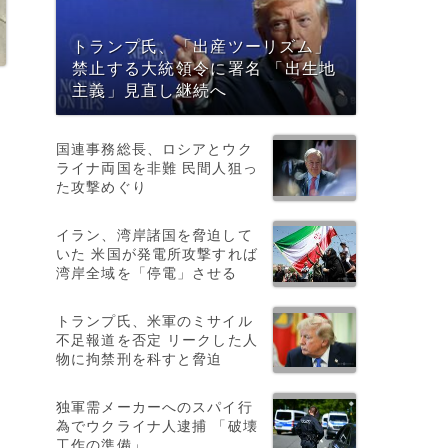
トランプ氏、「出産ツーリズム」
禁止する大統領令に署名 「出生地
主義」見直し継続へ
国連事務総長、ロシアとウク
ライナ両国を非難 民間人狙っ
た攻撃めぐり
の
。
イラン、湾岸諸国を脅迫して
いた 米国が発電所攻撃すれば
湾岸全域を「停電」させる
トランプ氏、米軍のミサイル
不足報道を否定 リークした人
物に拘禁刑を科すと脅迫
独軍需メーカーへのスパイ行
為でウクライナ人逮捕 「破壊
工作の準備」