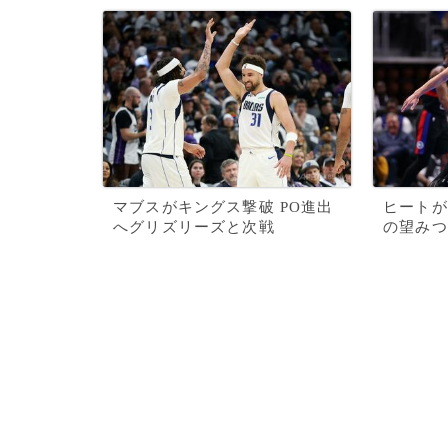
マブスがキングス撃破 PO進出
ヒートが
へグリズリーズと次戦
の望みつ