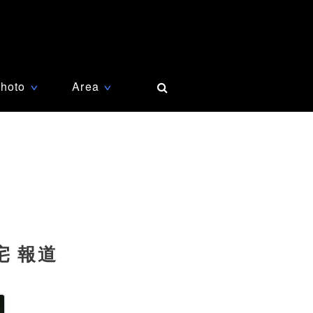
hoto
Area
∨
∨
宅 報道