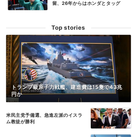
留、26年からはホンダとタッグ
Top stories
トランプ級原子力戦艦、建造費は15隻で43兆
円か
米民主党予備選、急進左派のイスラ
ム教徒が勝利