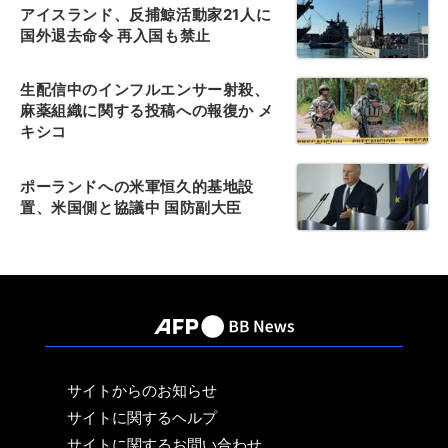
アイスランド、反捕鯨活動家21人に
国外退去命令 再入国も禁止
生配信中のインフルエンサー射殺、
麻薬組織に関する投稿への報復か メ
キシコ
ポーランドへの米軍恒久的基地設
置、米国側と協議中 国防副大臣
サイトからのお知らせ
サイトに関するヘルプ
サイトに関するお問い合わせ