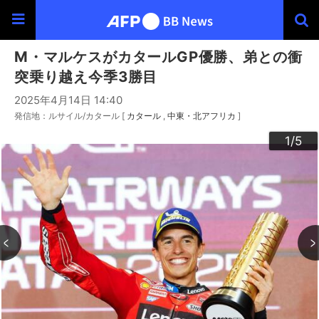
M・マルケスがカタールGP優勝、弟との衝
突乗り越え今季3勝目
2025年4月14日 14:40
発信地：ルサイル/カタール [
カタール
中東・北アフリカ
]
3
4
2
5
1
/5
/5
/5
/5
/5