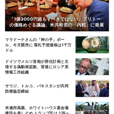
「1個3000円超もすべきではない」ブリトー
の価格めぐる議論、米共和党の「内戦」に発展
マラドーナさんの「神の手」ボー
ル、今月競売に 落札予想価格は1千万
ドル
ドイツでメルツ首相が辞任計画と主
張する偽動画拡散、背後にロシア系
情報工作組織
サウジ、トルコ、パキスタンが共同
防衛協定締結
米連邦高裁、ホワイトハウス宴会場
建設を差し止め トランプ氏は上訴へ