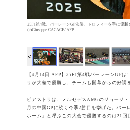
25F1第4戦、バーレーンGP決勝。トロフィーを手に優勝
(c)Giuseppe CACACE/ AFP
【4月14日 AFP】25F1第4戦バーレーン
リが大差で優勝し、チームも開幕からの好調
ピアストリは、メルセデスAMGのジョージ・ラ
月の中国GPに続く今季2勝目を挙げた。バー
ホーム」と呼ぶこの大会で優勝するのは21回