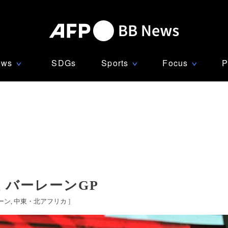
ews
SDGs
Sports
Focus
P
∨
∨
∨
 バーレーンGP
ーン
中東・北アフリカ
]