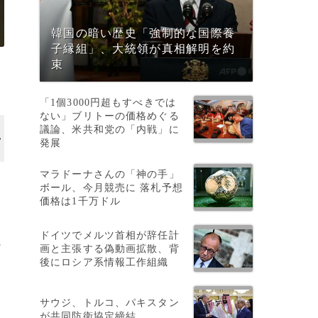
韓国の暗い歴史「強制的な国際養
子縁組」、大統領が真相解明を約
束
「1個3000円超もすべきでは
ない」ブリトーの価格めぐる
議論、米共和党の「内戦」に
発展
マラドーナさんの「神の手」
ボール、今月競売に 落札予想
価格は1千万ドル
ドイツでメルツ首相が辞任計
3
画と主張する偽動画拡散、背
後にロシア系情報工作組織
サウジ、トルコ、パキスタン
が共同防衛協定締結