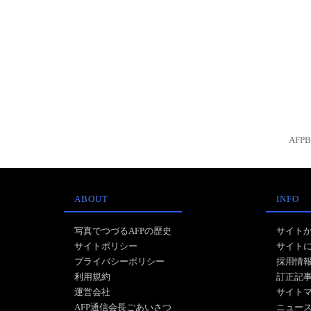
AFP
ABOUT
INFO
写真でつづるAFPの歴史
サイト
サイトポリシー
サイト
プライバシーポリシー
採用情
利用規約
訂正記
運営会社
サイト
AFP通信会長ごあいさつ
ニュー