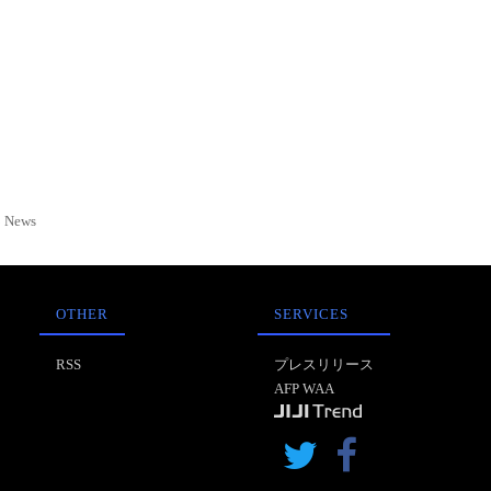
News
OTHER
SERVICES
RSS
プレスリリース
AFP WAA