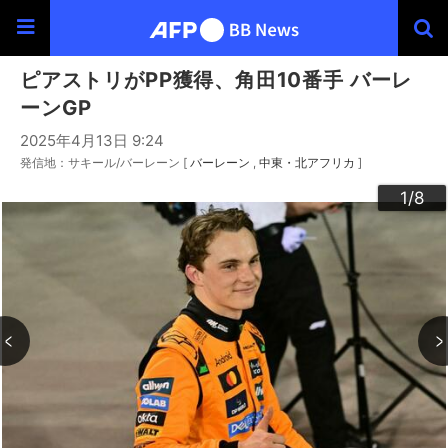
ピアストリがPP獲得、角田10番手 バーレ
ーンGP
2025年4月13日 9:24
発信地：サキール/バーレーン [
バーレーン
中東・北アフリカ
]
3
4
6
2
5
7
8
1
/8
/8
/8
/8
/8
/8
/8
/8