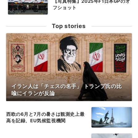
【写真特集】2025年F1日本GPのオ
フショット
Top stories
イラン人は「チェスの名手」 トランプ氏の比
喩にイランが反論
西欧の6月と7月の暑さは観測史上最
高を記録、EU気候監視機関