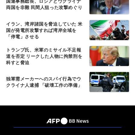
国連事務総長、ロシアとウクライナ
両国を非難 民間人狙った攻撃めぐり
イラン、湾岸諸国を脅迫していた 米
国が発電所攻撃すれば湾岸全域を
「停電」させる
トランプ氏、米軍のミサイル不足報
道を否定 リークした人物に拘禁刑を
科すと脅迫
独軍需メーカーへのスパイ行為でウ
クライナ人逮捕 「破壊工作の準備」