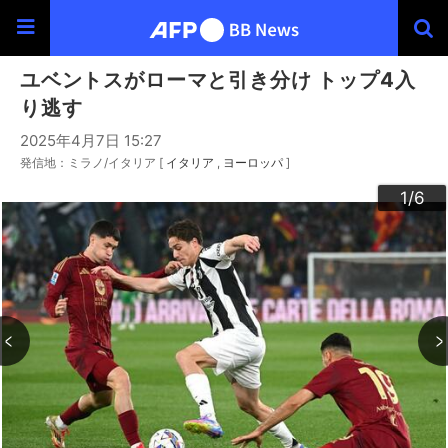
ユベントスがローマと引き分け トップ4入
り逃す
2025年4月7日 15:27
発信地：ミラノ/イタリア [
イタリア
ヨーロッパ
]
3
4
6
2
5
1
/6
/6
/6
/6
/6
/6