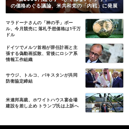
の価格めぐる議論、米共和党の「内戦」に発展
マラドーナさんの「神の手」ボー
ル、今月競売に 落札予想価格は1千万
ドル
ドイツでメルツ首相が辞任計画と主
張する偽動画拡散、背後にロシア系
情報工作組織
サウジ、トルコ、パキスタンが共同
防衛協定締結
米連邦高裁、ホワイトハウス宴会場
建設を差し止め トランプ氏は上訴へ