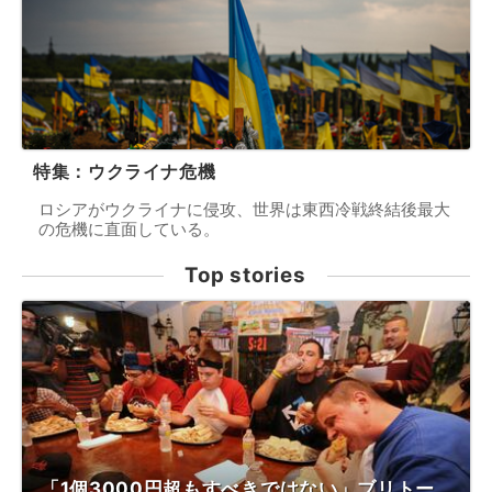
特集：ウクライナ危機
ロシアがウクライナに侵攻、世界は東西冷戦終結後最大
の危機に直面している。
Top stories
「1個3000円超もすべきではない」ブリトー