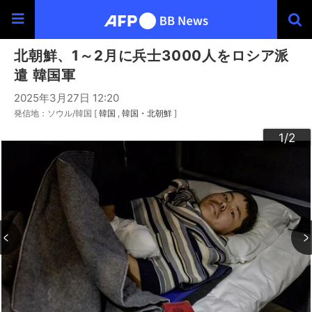
北朝鮮、1～2月に兵士3000人をロシア派
遣 韓国軍
2025年3月27日 12:20
発信地：ソウル/韓国 [
韓国
韓国・北朝鮮
]
2
1
/2
/2