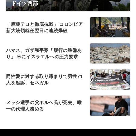
ドイツ西部
「麻薬テロと徹底抗戦」 コロンビア
新大統領就任翌日に連続爆破
ハマス、ガザ和平案「履行の準備あ
り」 米にイスラエルへの圧力要求
同性愛に対する取り締まりで男性71
人を起訴、セネガル
メッシ選手の父ホルヘ氏が死去、唯
一の代理人務める