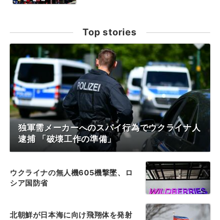
Top stories
独軍需メーカーへのスパイ行為でウクライナ人
逮捕 「破壊工作の準備」
ウクライナの無人機605機撃墜、ロ
シア国防省
北朝鮮が日本海に向け飛翔体を発射