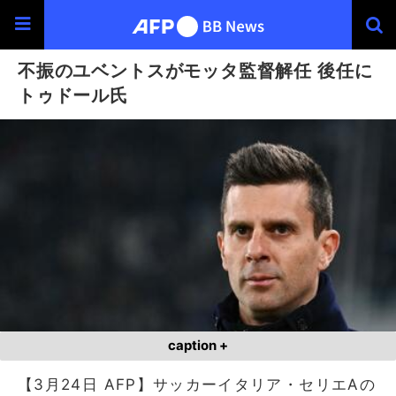
不振のユベントスがモッタ監督解任 後任に
トゥドール氏
caption +
【3月24日 AFP】サッカーイタリア・セリエAの