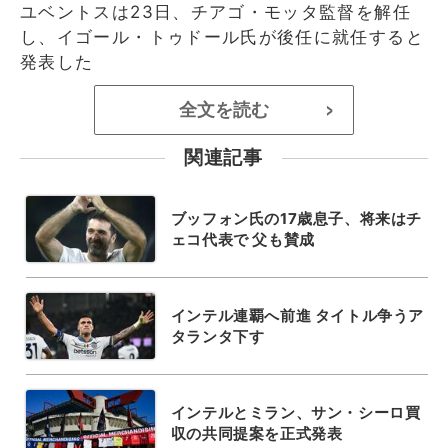
ユベントスは23日、チアゴ・モッタ監督を解任
し、イゴール・トゥドール氏が後任に就任すると
発表した
全文を読む
>
関連記事
ブッフォン氏の17歳息子、将来はチ
ェコ代表で 父も賛成
インテル連覇へ前進 タイトル争うア
タランタ下す
インテルとミラン、サン・シーロ買
収の共同提案を正式発表