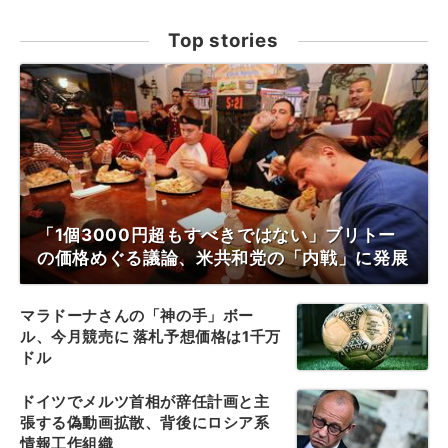
Top stories
「1個3000円超もすべきではない」ブリトー
の価格めぐる議論、米共和党の「内戦」に発展
マラドーナさんの「神の手」ボー
ル、今月競売に 落札予想価格は1千万
ドル
ドイツでメルツ首相が辞任計画と主
張する偽動画拡散、背後にロシア系
情報工作組織