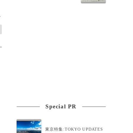
>
Special PR
東京特集:TOKYO UPDATES