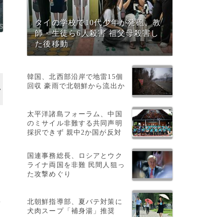
タイの学校で10代少年が発砲、教
師・生徒ら6人殺害 祖父母殺害し
た後移動
韓国、北西部沿岸で地雷15個
回収 豪雨で北朝鮮から流出か
太平洋諸島フォーラム、中国
のミサイル非難する共同声明
採択できず 親中2か国が反対
国連事務総長、ロシアとウク
は
ライナ両国を非難 民間人狙っ
た攻撃めぐり
北朝鮮指導部、夏バテ対策に
者
犬肉スープ「補身湯」推奨