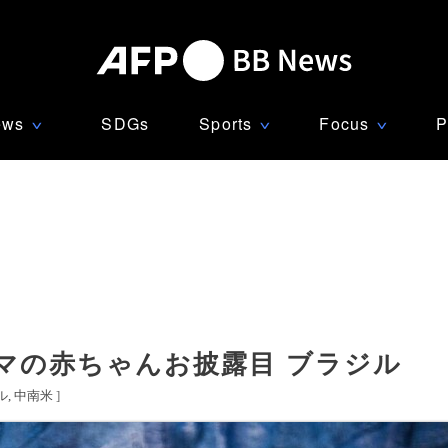
ews
SDGs
Sports
Focus
P
∨
∨
∨
マの赤ちゃんお披露目 ブラジル
ル
中南米
]