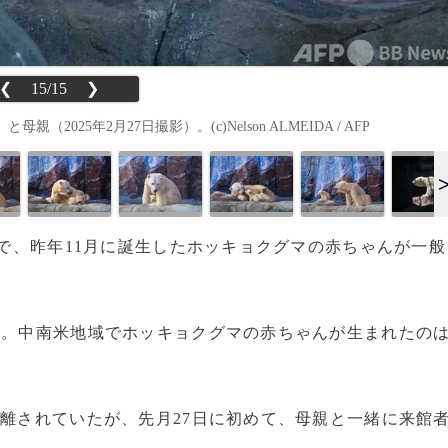
❮
15/15
❯
25年2月27日撮影）。(c)Nelson ALMEIDA / AFP
館で、昨年11月に誕生したホッキョクグマの赤ちゃんが一般
」。中南米地域でホッキョクグマの赤ちゃんが生まれたの
隔離されていたが、先月27日に初めて、母親と一緒に来館