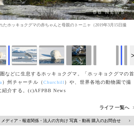
たホッキョクグマの赤ちゃんと母親のトーニャ（2019年3月15日撮
画像作成中
画像作成中
部や北極圏などに生息するホッキョクグマ。「ホッキョクグマの
）州チャーチル（
）や、世界各地の動物園で撮
a
Churchill
る。(c)AFPBB News
ライフ 一覧へ
メディア・報道関係・法人の方向け 写真・動画 購入のお問合せ
>