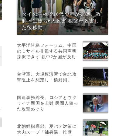
タイの学校で10代少年が発砲、教
師・生徒ら6人殺害 祖父母殺害し
た後移動
太平洋諸島フォーラム、中国
のミサイル非難する共同声明
画像作成中
採択できず 親中2か国が反対
台湾軍、大規模演習で台北攻
首
撃阻止を想定し「橋封鎖」
国連事務総長、ロシアとウク
ライナ両国を非難 民間人狙っ
た攻撃めぐり
>
北朝鮮指導部、夏バテ対策に
犬肉スープ「補身湯」推奨