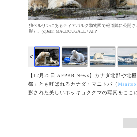
独ベルリンにあるティアパルク動物園で報道陣に公開され
影）。(c)John MACDOUGALL / AFP
画像作成中
【12月25日 AFPBB News】カナダ北
都」とも呼ばれるカナダ・マニトバ（
Manitob
影された美しいホッキョクグマの写真をここに紹介す