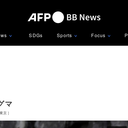
ews
SDGs
Sports
Focus
P
∨
∨
∨
グマ
東京
]