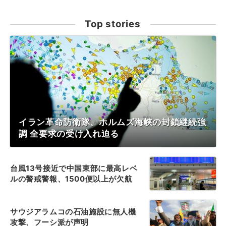
Top stories
イラン革命防衛隊、ホルムズ海峡の封鎖継続強
調 全要求の受け入れ迫る
台風13号接近で中国東部に最高レベ
ルの警戒警報、1500便以上が欠航
サウジアラムコの石油施設に無人機
攻撃、フーシ派が声明