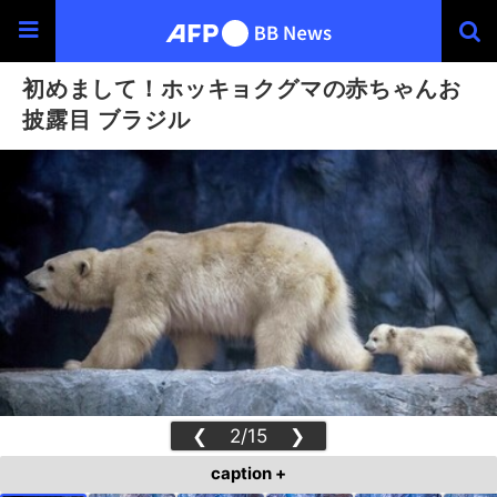
初めまして！ホッキョクグマの赤ちゃんお
披露目 ブラジル
❮
2/15
❯
caption +