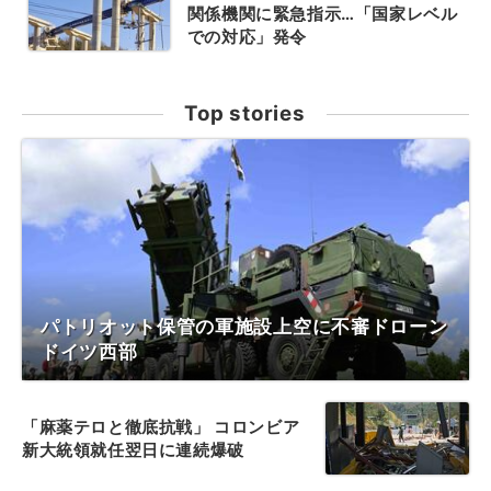
関係機関に緊急指示…「国家レベル
での対応」発令
Top stories
パトリオット保管の軍施設上空に不審ドローン
ドイツ西部
「麻薬テロと徹底抗戦」 コロンビア
新大統領就任翌日に連続爆破