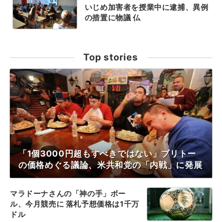
いじめ加害者を授業中に逮捕、異例
の措置に物議 仏
Top stories
「1個3000円超もすべきではない」ブリトー
の価格めぐる議論、米共和党の「内戦」に発展
マラドーナさんの「神の手」ボー
ル、今月競売に 落札予想価格は1千万
ドル