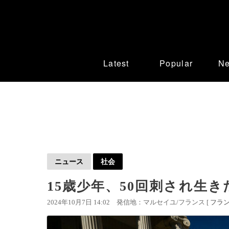
Latest
Popular
N
ニュース
社会
15歳少年、50回刺され生
2024年10月7日 14:02
発信地：マルセイユ/フランス [
フラ