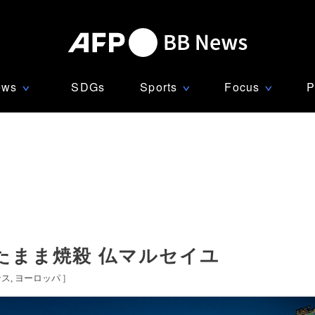
ews
SDGs
Sports
Focus
P
∨
∨
∨
きたまま焼殺 仏マルセイユ
ンス
ヨーロッパ
]