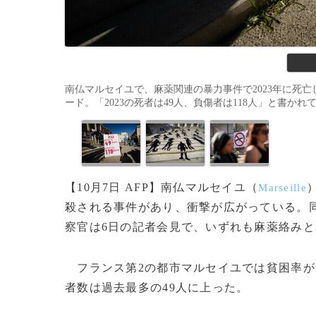
南仏マルセイユで、麻薬関連の暴力事件で2023年に死
ード。「2023の死者は49人、負傷者は118人」と書かれている（2
【10月7日 AFP】南仏マルセイユ（
Marseille
殺される事件があり、衝撃が広がっている。
察官は6日の記者会見で、いずれも麻薬絡み
フランス第2の都市マルセイユでは貧困率が
者数は過去最多の49人に上った。