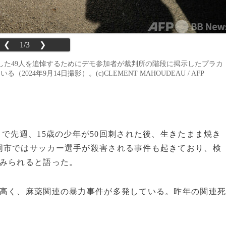
❮
1/3
❯
亡した49人を追悼するためにデモ参加者が裁判所の階段に掲示したプラカ
024年9月14日撮影）。(c)CLEMENT MAHOUDEAU / AFP
）で先週、15歳の少年が50回刺された後、生きたまま焼き
同市ではサッカー選手が殺害される事件も起きており、検
とみられると語った。
高く、麻薬関連の暴力事件が多発している。昨年の関連