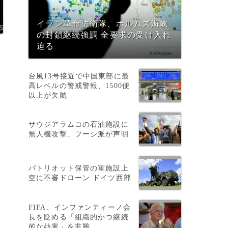
イラン革命防衛隊、ホルムズ海峡
の封鎖継続強調 全要求の受け入れ
迫る
台風13号接近で中国東部に最
高レベルの警戒警報、1500便
以上が欠航
サウジアラムコの石油施設に
無人機攻撃、フーシ派が声明
パトリオット保管の軍施設上
空に不審ドローン ドイツ西部
死
FIFA、インファンティーノ会
長を貶める「組織的かつ継続
的な妨害」を非難