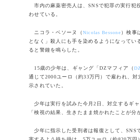
市内の麻薬密売人は、SNSで犯罪の実行犯
わせている。
ニコラ・ベソーヌ（
）検事
Nicolas Bessone
となく」殺人にも手を染めるようになってい
ると警鐘を鳴らした。
15歳の少年は、ギャング「DZマフィア（
DZ
通じて2000ユーロ（約33万円）で雇われ
示されていた。
少年は実行を試みた今月2日、対立するギャ
「検視の結果、生きたまま焼かれたことが分
少年に指示した受刑者は報復として、SNSで
害するよう持ち掛け、5万ユーロ（約820万