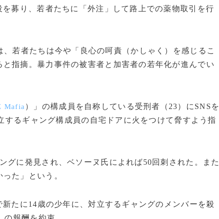
役を募り、若者たちに「外注」して路上での薬物取引を行
は、若者たちは今や「良心の呵責（かしゃく）を感じるこ
ると指摘。暴力事件の被害者と加害者の若年化が進んでい
）」の構成員を自称している受刑者（23）にSNS
 Mafia
、対立するギャング構成員の自宅ドアに火をつけて脅すよう指
ングに発見され、ベソーヌ氏によれば50回刺された。ま
かった」という。
新たに14歳の少年に、対立するギャングのメンバーを殺
円）の報酬を約束。