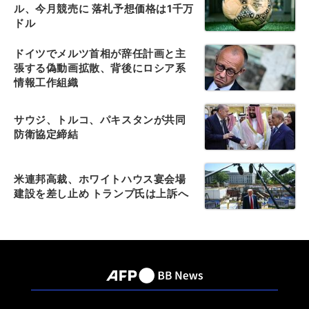
ル、今月競売に 落札予想価格は1千万
ドル
ドイツでメルツ首相が辞任計画と主
張する偽動画拡散、背後にロシア系
情報工作組織
サウジ、トルコ、パキスタンが共同
防衛協定締結
米連邦高裁、ホワイトハウス宴会場
建設を差し止め トランプ氏は上訴へ