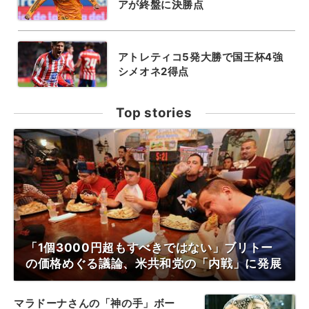
アが終盤に決勝点
アトレティコ5発大勝で国王杯4強
シメオネ2得点
Top stories
「1個3000円超もすべきではない」ブリトー
の価格めぐる議論、米共和党の「内戦」に発展
マラドーナさんの「神の手」ボー