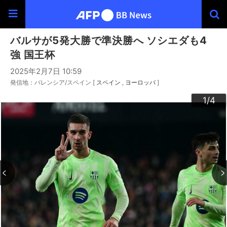
バルサが5発大勝で準決勝へ ソシエダも4
強 国王杯
2025年2月7日 10:59
発信地：バレンシア/スペイン [
スペイン
ヨーロッパ
]
3
4
2
1
/4
/4
/4
/4