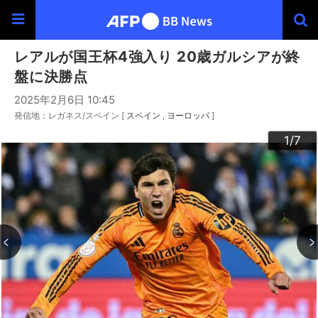
レアルが国王杯4強入り 20歳ガルシアが終
盤に決勝点
2025年2月6日 10:45
発信地：レガネス/スペイン [
スペイン
ヨーロッパ
]
3
4
6
2
5
7
1
/7
/7
/7
/7
/7
/7
/7