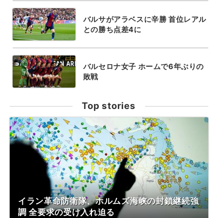
バルサがアラベスに辛勝 首位レアル
との勝ち点差4に
バルセロナ女子 ホームで6年ぶりの
敗戦
Top stories
イラン革命防衛隊、ホルムズ海峡の封鎖継続強
調 全要求の受け入れ迫る