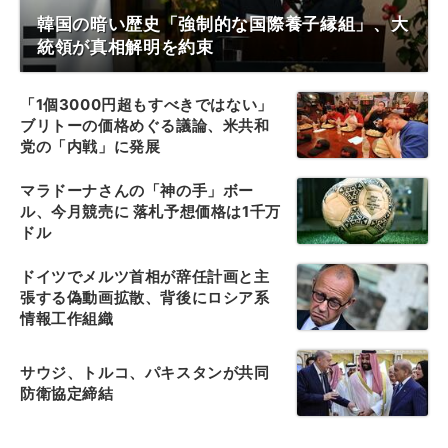
韓国の暗い歴史「強制的な国際養子縁組」、大
統領が真相解明を約束
「1個3000円超もすべきではない」
ブリトーの価格めぐる議論、米共和
党の「内戦」に発展
マラドーナさんの「神の手」ボー
ル、今月競売に 落札予想価格は1千万
ドル
ドイツでメルツ首相が辞任計画と主
張する偽動画拡散、背後にロシア系
情報工作組織
サウジ、トルコ、パキスタンが共同
防衛協定締結