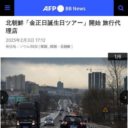
北朝鮮「金正日誕生日ツアー」開始 旅行代
理店
2025年2月3日 17:12
発信地：ソウル/韓国 [
韓国
韓国・北朝鮮
]
3
4
6
2
5
1
/6
/6
/6
/6
/6
/6