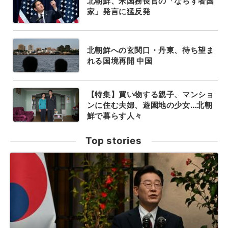
北朝鮮、米国務長官の「ならず者国
家」発言に猛反発
北朝鮮への玄関口・丹東、待ち望ま
れる国境再開 中国
【特集】買い物する親子、マンショ
ンに住む夫婦、遊園地の少女…北朝
鮮で暮らす人々
Top stories