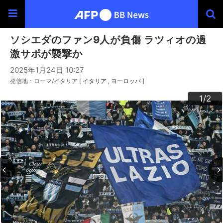
ソシエダのファン9人が負傷 ラツィオの過
激サポが襲撃か
2025年1月24日 10:27
発信地：ローマ/イタリア [
イタリア
ヨーロッパ
]
2
1
/2
/2