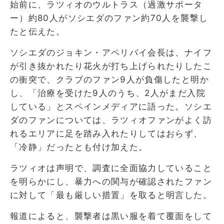
始前に、ラツィオのウルトラス（過激サポータ
ー）約80人がソシエダのファン約70人を襲撃し
たと伝えた。
ソシエダのジョキン・アペリバイ会長は、ナイフ
が引き抜かれたり花火が打ち上げられたりしたこ
の衝突で、クラブのファン9人が負傷したと明か
し、「治療を受けた9人のうち、2人がまだ入院
している」とスペインメディアに語った。ソシエ
ダのファンについては、ラツィオファンがよく訪
れるエリアに足を踏み入れたりしてはおらず、
「冷静」だったとも付け加えた。
ラツィオは声明で、調査に全面協力していること
を明らかにし、暴力への関与が確認されたファン
に対して「最も厳しい措置」を取ると明言した。
報道によると、襲撃者は黒い服を着て覆面をして