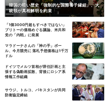
韓国の暗い歴史「強制的な国際養子縁組」、大
統領が真相解明を約束
「1個3000円超もすべきではない」
ブリトーの価格めぐる議論、米共和
党の「内戦」に発展
マラドーナさんの「神の手」ボー
ル、今月競売に 落札予想価格は1千万
ドル
ドイツでメルツ首相が辞任計画と主
張する偽動画拡散、背後にロシア系
情報工作組織
サウジ、トルコ、パキスタンが共同
防衛協定締結