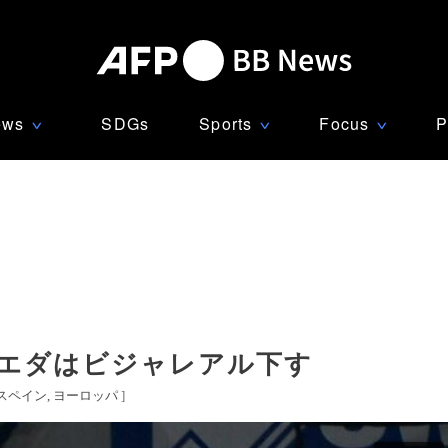
ews
SDGs
Sports
Focus
P
∨
∨
∨
シエダはビジャレアル下す
スペイン
ヨーロッパ
]