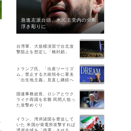
急進左派台頭、米民主党内の分断
。
浮き彫りに
台湾軍、大規模演習で台北攻
撃阻止を想定し「橋封鎖」
トランプ氏、「出産ツーリズ
ム」禁止する大統領令に署名
「出生地主義」見直し継続へ
国連事務総長、ロシアとウク
ライナ両国を非難 民間人狙っ
た攻撃めぐり
イラン、湾岸諸国を脅迫して
>
いた 米国が発電所攻撃すれば
湾岸全域を「停電」させる