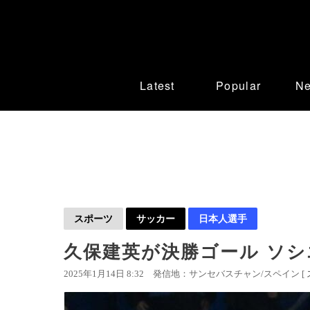
Latest
Popular
N
スポーツ
サッカー
日本人選手
久保建英が決勝ゴール ソ
2025年1月14日 8:32
発信地：サンセバスチャン/スペイン [