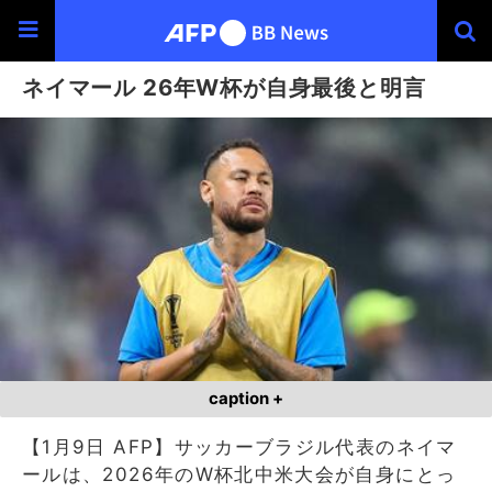
ネイマール 26年W杯が自身最後と明言
caption +
【1月9日 AFP】サッカーブラジル代表のネイマ
ールは、2026年のW杯北中米大会が自身にとっ