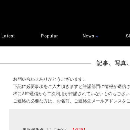
Latest
Popular
News
S
∨
記事、写真
お問い合わせありがとうございます。
下記に必要事項をご入力頂きますと許諾部門に情報が送信
稀にAFP通信から二次利用が許諾されていないものもござ
ご連絡の必要な方は、お名前、ご連絡先メールアドレスを