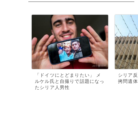
「ドイツにとどまりたい」 メ
シリア反
ルケル氏と自撮りで話題になっ
拷問遺体
たシリア人男性