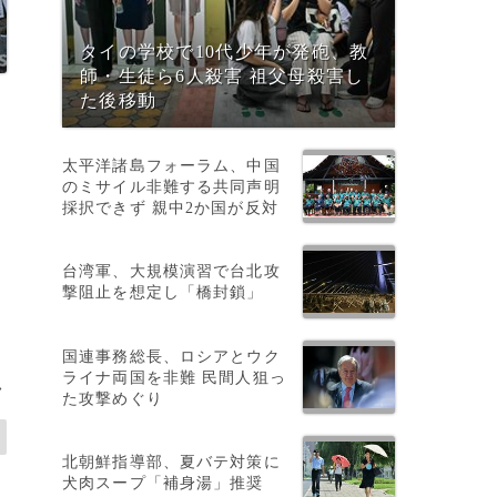
タイの学校で10代少年が発砲、教
師・生徒ら6人殺害 祖父母殺害し
た後移動
太平洋諸島フォーラム、中国
のミサイル非難する共同声明
採択できず 親中2か国が反対
台湾軍、大規模演習で台北攻
撃阻止を想定し「橋封鎖」
国連事務総長、ロシアとウク
ライナ両国を非難 民間人狙っ
>
た攻撃めぐり
北朝鮮指導部、夏バテ対策に
犬肉スープ「補身湯」推奨