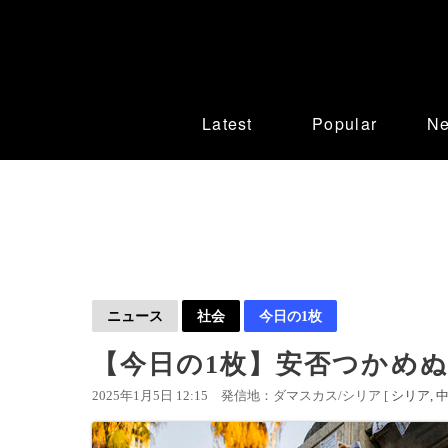
Latest
Popular
N
ニュース
社会
今日の1枚
【今日の1枚】安否つかめ
2025年1月5日 12:15
発信地：ダマスカス/シリア [
シリア