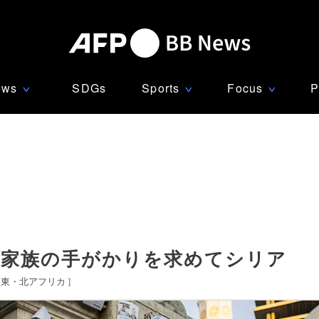
ews
SDGs
Sports
Focus
P
∨
∨
∨
ぬ家族の手がかりを求めてシリア
中東・北アフリカ
]