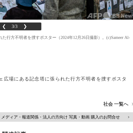
❮
3/3
❯
明者を捜すポスター（2024年12月26日撮影）。(c)Sameer Al-
ルジェ広場にある記念塔に張られた行方不明者を捜すポスタ
社会 一覧へ
メディア・報道関係・法人の方向け 写真・動画 購入のお問合せ
>