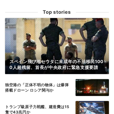
Top stories
スペイン飛び地セウタに未成年の不法移民100
0人超残留、首長が中央政府に緊急支援要請
独空港の「正体不明の物体」は爆弾
搭載ドローン ロシア関与か
トランプ級原子力戦艦、建造費は15
隻で43兆円か