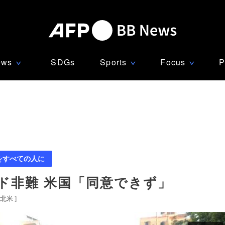
ews
SDGs
Sports
Focus
P
∨
∨
∨
をすべての人に
ド非難 米国「同意できず」
北米
]