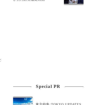
な
Special PR
東京特集:TOKYO UPDATES