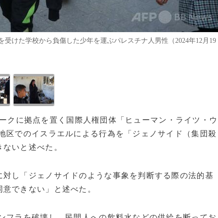
けた学校から負傷した少年を運ぶパレスチナ人男性（2024年12月19
ューヨークに拠点を置く国際人権団体「ヒューマン・ライツ・ウ
ザ地区でのイスラエルによる行為を「
ジェノサイド（集団殺
きないと述べた。
に対し「ジェノサイドのような事象を判断する際の法的基
同意できない」と述べた。
インフラを破壊し、民間人への飲料水などの供給を断ってお