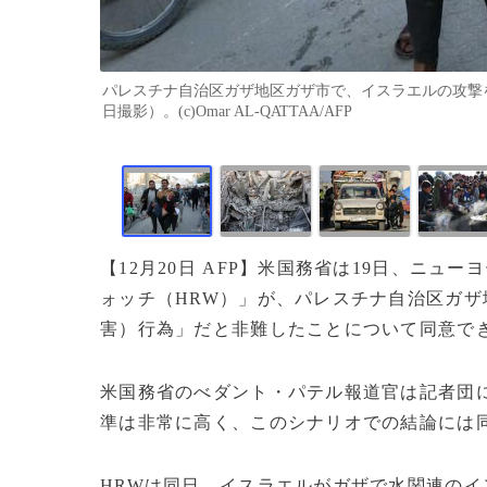
パレスチナ自治区ガザ地区ガザ市で、イスラエルの攻撃を受
日撮影）。(c)Omar AL-QATTAA/AFP
【12月20日 AFP】米国務省は19日、ニ
ォッチ（HRW）」が、パレスチナ自治区ガ
害）
行為」だと非難したことについて同意で
米国務省のべダント・パテル報道官は記者団
準は非常に高く、このシナリオでの結論には
HRWは同日、イスラエルがガザで水関連の