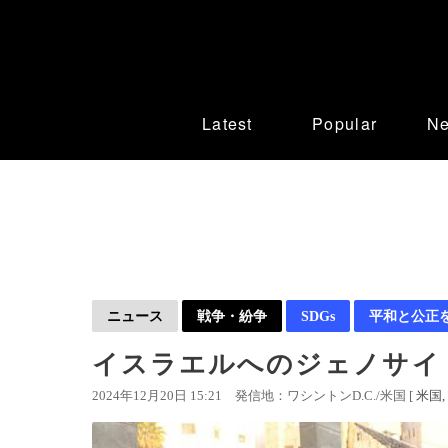
Latest
Popular
N
ニュース
戦争・紛争
SDGs
平和と公正
イスラエルへのジェノサイ
2024年12月20日 15:21
発信地：ワシントンD.C./米国 [
米国