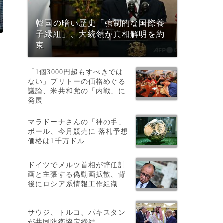
韓国の暗い歴史「強制的な国際養
子縁組」、大統領が真相解明を約
束
「1個3000円超もすべきでは
ない」ブリトーの価格めぐる
議論、米共和党の「内戦」に
発展
マラドーナさんの「神の手」
ボール、今月競売に 落札予想
価格は1千万ドル
ドイツでメルツ首相が辞任計
画と主張する偽動画拡散、背
後にロシア系情報工作組織
サウジ、トルコ、パキスタン
が共同防衛協定締結