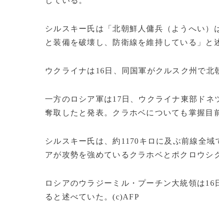
している。
シルスキー氏は「北朝鮮人傭兵（ようへい）
と装備を破壊し、防衛線を維持している」と
ウクライナは16日、同国軍がクルスク州で北
一方のロシア軍は17日、ウクライナ東部ドネ
奪取したと発表。クラホベについても掌握目
シルスキー氏は、約1170キロに及ぶ前線全
アが攻勢を強めているクラホベとポクロウシ
ロシアのウラジーミル・プーチン大統領は16
ると述べていた。(c)AFP