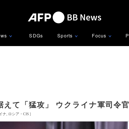
ews
SDGs
Sports
Focus
P
∨
∨
∨
据えて「猛攻」 ウクライナ軍司令
イナ
ロシア・CIS
]