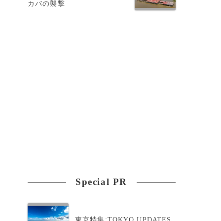
カバの襲撃
Special PR
東京特集:TOKYO UPDATES