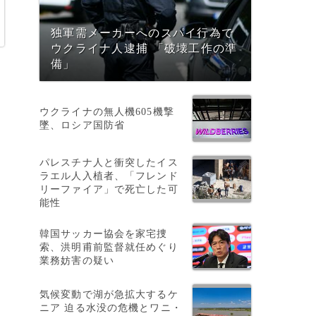
独軍需メーカーへのスパイ行為で
ウクライナ人逮捕 「破壊工作の準
備」
ウクライナの無人機605機撃
墜、ロシア国防省
パレスチナ人と衝突したイス
ラエル人入植者、「フレンド
リーファイア」で死亡した可
能性
韓国サッカー協会を家宅捜
の
索、洪明甫前監督就任めぐり
業務妨害の疑い
気候変動で湖が急拡大するケ
摘
ニア 迫る水没の危機とワニ・