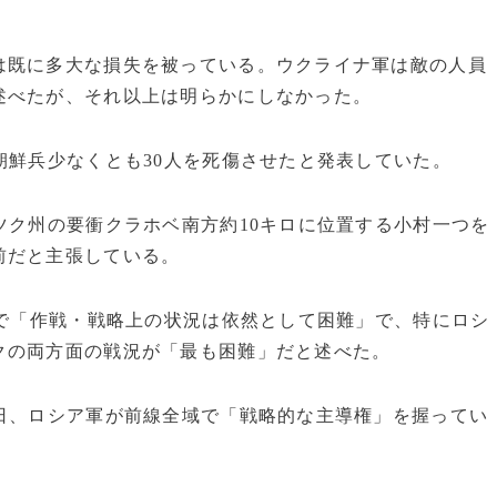
は既に多大な損失を被っている。ウクライナ軍は敵の人員
述べたが、それ以上は明らかにしなかった。
朝鮮兵少なくとも30人を死傷させたと発表していた。
ツク州の要衝クラホベ南方約10キロに位置する小村一つを
前だと主張している。
域で「作戦・戦略上の状況は依然として困難」で、特にロシ
クの両方面の戦況が「最も困難」だと述べた。
日、ロシア軍が前線全域で「戦略的な主導権」を握ってい