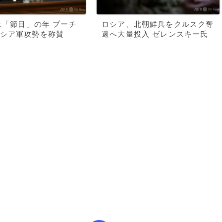
年は「節目」の年 プーチ
ロシア、北朝鮮兵をクルスク奪
シア軍攻勢を称賛
還へ大量投入 ゼレンスキー氏