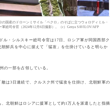
分の国産のドローンミサイル「ペクロ」のそばに立つウォロディミル・
官（2024年12月6日撮影）。（c）Genya SAVILOV/AFP
サンドル・シルスキー総司令官は17日、ロシア軍が同国西部ク
北朝鮮兵を中心に据えて「猛攻」を仕掛けていると明らか
ク州の一部を占領している。
「敵は3日連続で、クルスク州で猛攻を仕掛け、北朝鮮軍
も、北朝鮮はロシアに援軍として約1万人を派遣したと指