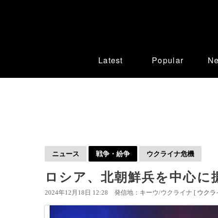
Latest
Popular
N
ニュース
戦争・紛争
ウクライナ危機
ロシア、北朝鮮兵を中心に
2024年12月18日 12:28
発信地：キーウ/ウクライナ [
ウクラ