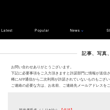
Latest
Popular
News
S
∨
記事、写真
お問い合わせありがとうございます。
下記に必要事項をご入力頂きますと許諾部門に情報が送信
稀にAFP通信から二次利用が許諾されていないものもござ
ご連絡の必要な方は、お名前、ご連絡先メールアドレスを