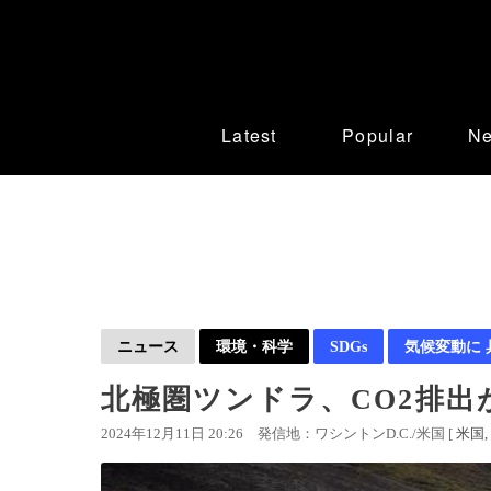
Latest
Popular
N
ニュース
環境・科学
SDGs
気候変動に
北極圏ツンドラ、CO2排出
2024年12月11日 20:26
発信地：ワシントンD.C./米国 [
米国