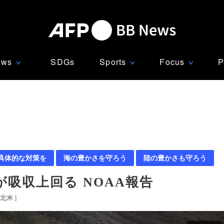
ews
SDGs
Sports
Focus
P
∨
∨
∨
 具体的な対策を
海の豊かさを守ろう
陸の豊かさも守ろう
が吸収上回る NOAA報告
北米
]