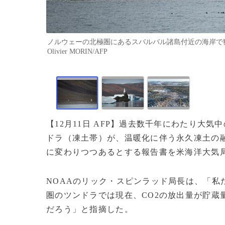
ノルウェーの北極圏にあるスバルバル諸島付近の海岸で獲物
Olivier MORIN/AFP
【12月11日 AFP】過去数千年にわたり大
ドラ（凍土帯）が、温暖化に伴う永久凍土の融
に変わりつつあるとする報告書を米海洋大気局
NOAAのリック・スピンラッド局長は、「私
圏のツンドラでは現在、CO2の放出量が貯蔵
だろう」と指摘した。