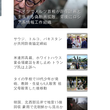
ドイツでメルツ首相が辞任計画と
主張する偽動画拡散、背後にロシ
ア系情報工作組織
サウジ、トルコ、パキスタン
が共同防衛協定締結
米連邦高裁、ホワイトハウス
宴会場建設を差し止め トラン
プ氏は上訴へ
タイの学校で10代少年が発
砲、教師・生徒ら6人殺害 祖
父母殺害した後移動
韓国、北西部沿岸で地雷15個
回収 豪雨で北朝鮮から流出か