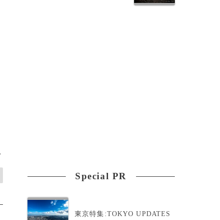
>
Special PR
東京特集:TOKYO UPDATES