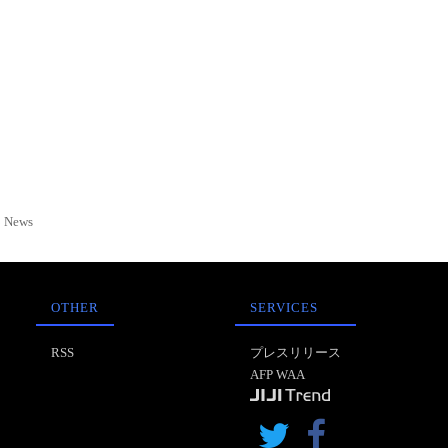
News
OTHER
SERVICES
RSS
プレスリリース
AFP WAA