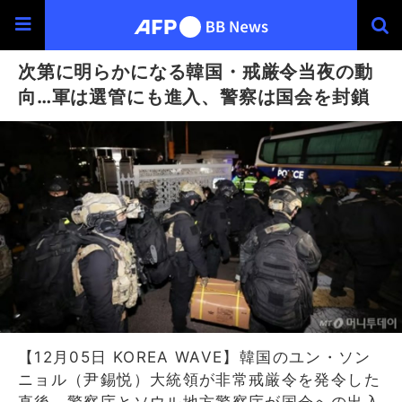
次第に明らかになる韓国・戒厳令当夜の動
向…軍は選管にも進入、警察は国会を封鎖
【12月05日 KOREA WAVE】韓国のユン・ソン
ニョル（尹錫悦）大統領が非常戒厳令を発令した
直後、警察庁とソウル地方警察庁が国会への出入