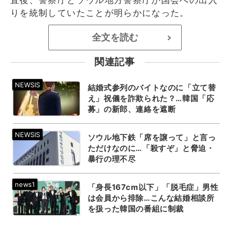
りを統制していたことが明らかになった。
全文を読む
>
関連記事
結婚式参列のバイトなのに「立て替
え」祝儀を詐欺られた？…韓国「応
募」の新郎、連絡を遮断
ソウル地下鉄「席を譲って」と言っ
ただけなのに…「殺すぞ」と脅迫・
暴行の理不尽
「身長167cm以下」「脱毛症」男性
は会員から排除…こんな結婚相談所
を扱った韓国の番組に制裁