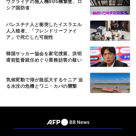
ウクライナの無人機605機撃墜、ロ
シア国防省
パレスチナ人と衝突したイスラエル
人入植者、「フレンドリーファイ
ア」で死亡した可能性
韓国サッカー協会を家宅捜索、洪明
甫前監督就任めぐり業務妨害の疑い
気候変動で湖が急拡大するケニア 迫
る水没の危機とワニ・カバの襲撃