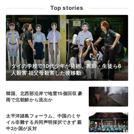
Top stories
タイの学校で10代少年が発砲、教師・生徒ら6
人殺害 祖父母殺害した後移動
韓国、北西部沿岸で地雷15個回収 豪
雨で北朝鮮から流出か
太平洋諸島フォーラム、中国のミサ
イル非難する共同声明採択できず 親
中2か国が反対