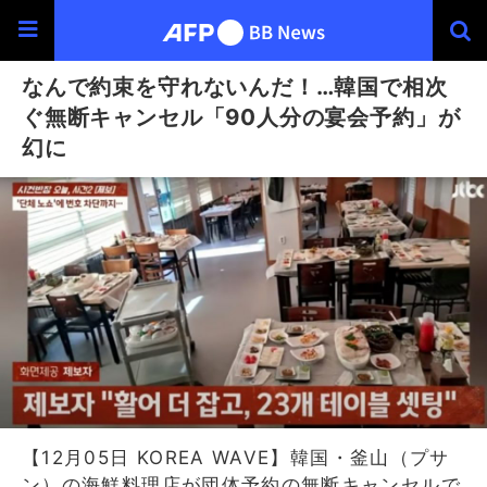
なんで約束を守れないんだ！…韓国で相次
ぐ無断キャンセル「90人分の宴会予約」が
幻に
【12月05日 KOREA WAVE】韓国・釜山（プサ
ン）の海鮮料理店が団体予約の無断キャンセルで