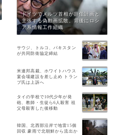
ドイツでメルツ首相が辞任計画と
主張する偽動画拡散、背後にロシ
ア系情報工作組織
サウジ、トルコ、パキスタン
が共同防衛協定締結
米連邦高裁、ホワイトハウス
、
宴会場建設を差し止め トラン
プ氏は上訴へ
タイの学校で10代少年が発
と
砲、教師・生徒ら6人殺害 祖
父母殺害した後移動
す
韓国、北西部沿岸で地雷15個
回収 豪雨で北朝鮮から流出か