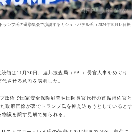
ンプ氏の選挙集会で演説するカシュ・パテル氏（2024年10月13日撮
大統領は11月30日、連邦捜査局（FBI）長官人事をめぐり
交代させる意向を表明した。
ンプ政権で国家安全保障顧問や国防長官代行の首席補佐官
った政府官僚が裏でトランプ氏を抑え込もうとしていると
る物議を醸す見解で知られる。
のクリストファー・レイ氏の任期は2027年までだが、交代さ