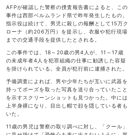
AFPが確認した警察の捜査報告書によると、この
事件は西部ベルムランド県で昨年発生したもの。
指示役は続けて、男児に殺しの報酬として15万ク
ローナ（約206万円）を提示し、衣服や犯行現場
までの交通手段を提供したとされる。
この事件では、18～20歳の男4人が、11～17歳
の未成年者4人を犯罪組織の仕事に勧誘した容疑
を掛けられている。全員が犯行前に逮捕された。
予備調査によれば、男や少年たちが互いに武器を
持ってポーズを取った写真を送り合っていたこと
を示すスクリーンショットも見つかった。中には
上半身裸になり、目出し帽で顔を隠している者も
いた。
11歳の男児は警察の取り調べに対し、「クール」
に見せ掛けて「恐怖心を表に出さないように」冒