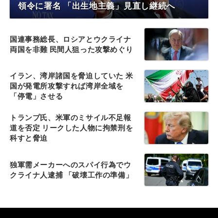
領令に署名 「出生地主義」見直し継続へ
国連事務総長、ロシアとウクライナ
両国を非難 民間人狙った攻撃めぐり
イラン、湾岸諸国を脅迫していた 米
国が発電所攻撃すれば湾岸全域を
「停電」させる
トランプ氏、米軍のミサイル不足報
道を否定 リークした人物に拘禁刑を
科すと脅迫
独軍需メーカーへのスパイ行為でウ
クライナ人逮捕 「破壊工作の準備」