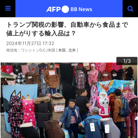
トランプ関税の影響、自動車から食品まで
値上がりする輸入品は？
2024年11月27日 17:32
発信地：ワシントンD.C./米国 [
米国
北米
]
3
2
1
/3
/3
/3