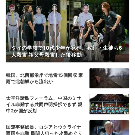
タイの学校で10代少年が発砲、教師・生徒ら6
人殺害 祖父母殺害した後移動
韓国、北西部沿岸で地雷15個回収 豪
雨で北朝鮮から流出か
太平洋諸島フォーラム、中国のミサ
イル非難する共同声明採択できず 親
中2か国が反対
国連事務総長、ロシアとウクライナ
両国を非難 民間人狙った攻撃めぐり