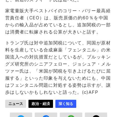
家電量販大手ベストバイのコリー・バリー最高経
営責任者（CEO）は、販売原価の約60％を中国
からの輸入品が占めているとし、追加関税の一部
は消費者に転嫁される公算が大きいと話す。
トランプ氏は対中追加関税について、同国が原材
料を生産している合成麻薬「フェンタニル」の米
国流入への対抗措置だとしているが、ブルッキン
グズ研究所のシニアフェロー、ジョシュア・メル
ツァー氏は、「米国が関税を引き上げるたびに屈
服する」といった印象を与えないためにも、中国
はフェンタニル問題に対処する姿勢は示すが、譲
歩はしないかもしれないと語った。(c)AFP
ニュース
政治・経済
深く知る